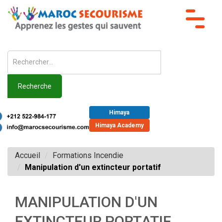
Toggle
navigat
Recherche
Himaya
Himaya Academy
Accueil
Formations Incendie
Manipulation d'un extincteur portatif
MANIPULATION D'UN
EXTINCTEUR PORTATIF